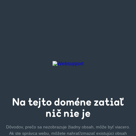
Na tejto
doméne zatiaľ
nič nie je
Dôvodov, prečo sa nezobrazuje žiadny obsah, môže byť
viacero.
Ak ste správca webu, môžete nahrať/zmazať
existujúci obsah