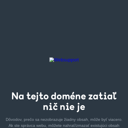
Na tejto
doméne zatiaľ
nič nie je
Dôvodov, prečo sa nezobrazuje žiadny obsah, môže byť
viacero.
Ak ste správca webu, môžete nahrať/zmazať
existujúci obsah