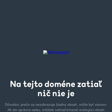
Na tejto
doméne zatiaľ
nič nie je
Dôvodov, prečo sa nezobrazuje žiadny obsah, môže byť
viacero.
Ak ste správca webu, môžete nahrať/zmazať
existujúci obsah