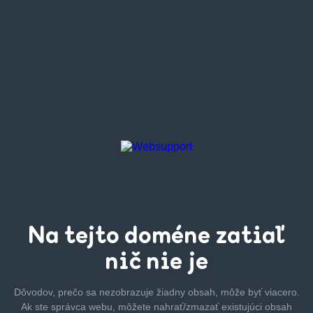
Na tejto
doméne zatiaľ
nič nie je
Dôvodov, prečo sa nezobrazuje žiadny obsah, môže byť
viacero.
Ak ste správca webu, môžete nahrať/zmazať
existujúci obsah